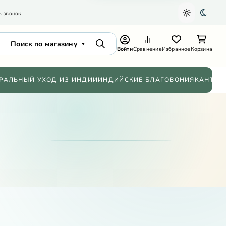
ь звонок
Светлая т
Темна
Поиск по магазину
Поиск
Войти
Сравнение
Избранное
Корзина
РАЛЬНЫЙ УХОД ИЗ ИНДИИ
ИНДИЙСКИЕ БЛАГОВОНИЯ
КАНТХИ