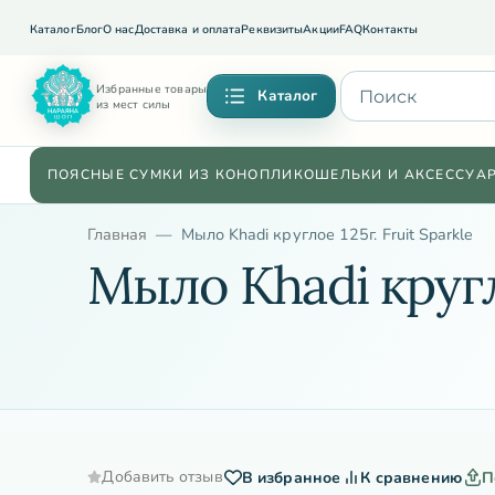
Каталог
Блог
О нас
Доставка и оплата
Реквизиты
Акции
FAQ
Контакты
Избранные товары
Каталог
из мест силы
ПОЯСНЫЕ СУМКИ ИЗ КОНОПЛИ
КОШЕЛЬКИ И АКСЕССУА
Главная
Мыло Khadi круглое 125г. Fruit Sparkle
Мыло Khadi кругло
Добавить отзыв
В избранное
К сравнению
П