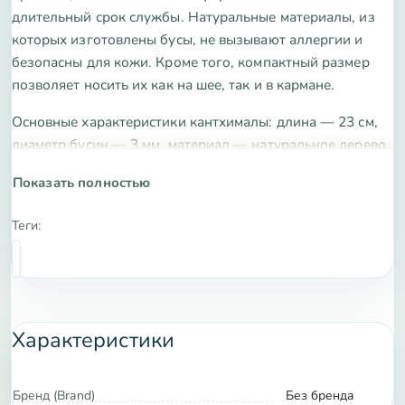
длительный срок службы. Натуральные материалы, из
которых изготовлены бусы, не вызывают аллергии и
безопасны для кожи. Кроме того, компактный размер
позволяет носить их как на шее, так и в кармане.
Основные характеристики кантхималы: длина — 23 см,
диаметр бусин — 3 мм, материал — натуральное дерево.
Эти параметры делают кантхималу универсальным
Показать полностью
аксессуаром, подходящим как для новичков, так и для
опытных практиков.
Теги:
Приобретая кантхималу, вы получаете не просто
украшение, а инструмент для достижения гармонии и
спокойствия. Сделайте шаг к духовному развитию —
купите кантхималу прямо сейчас и ощутите её
Характеристики
благотворное влияние на ваше состояние и энергию.
Бренд (Brand)
Без бренда