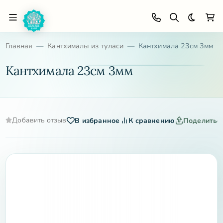
Темная 
Главная
Кантхималы из туласи
Кантхимала 23см 3мм
Кантхимала 23см 3мм
Добавить отзыв
В избранное
К сравнению
Поделитьс