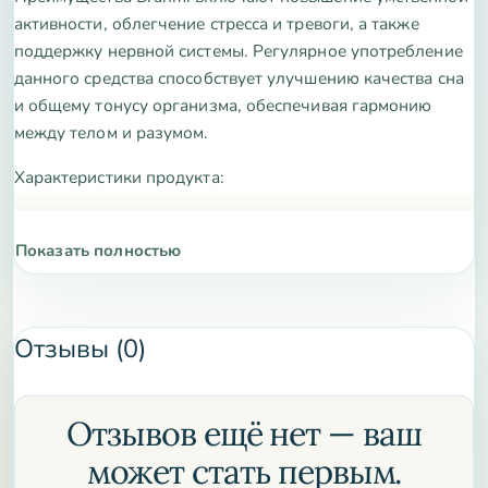
активности, облегчение стресса и тревоги, а также
поддержку нервной системы. Регулярное употребление
данного средства способствует улучшению качества сна
и общему тонусу организма, обеспечивая гармонию
между телом и разумом.
Характеристики продукта:
100% натуральный экстракт Brahmi
Показать полностью
Высокая концентрация активных веществ
Без добавок и консервантов
Отзывы (0)
Упаковка гарантирует сохранность свойств
Подходит вегетарианцам и веганам
Отзывов ещё нет — ваш
Наш Brahmi производится по строгим стандартам
может стать первым.
качества, гарантируя чистоту и эффективность каждого