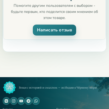
компонента. Он легко интегрируется в ежедневный
Помогите другим пользователям с выбором -
рацион и подходит для длительного использования без
будьте первым, кто поделится своим мнением об
побочных эффектов.
этом товаре.
Не упустите возможность улучшить свою ментальную
Написать отзыв
форму с помощью Brahmi. Закажите сейчас и ощутите
преимущества натурального средства для поддержки
ума и тела. Сделайте шаг к ясному мышлению и
внутренней гармонии уже сегодня!
Вещи с историей и смыслом — из Индии к Чёрному морю.