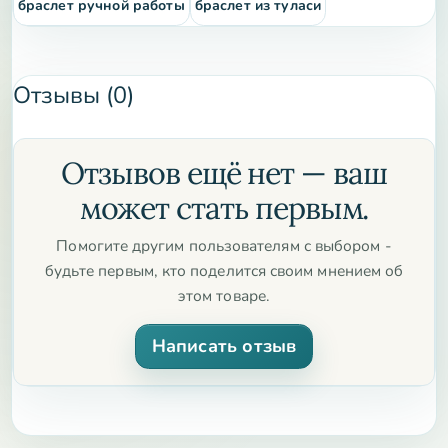
браслет ручной работы
браслет из туласи
Гималаев и Юго-восточной Азии.
В переводе с санскрита
означает «глаз» или «слеза Рудры» (одна из ипостасей
бога Шивы). Традиционно считается мощным священным
Отзывы (0)
амулетом в индуизме и буддизме.
Рудракша
стабилизирует нервную систему, успокаивает ум и
защищает от негативной энергии.
Отзывов ещё нет — ваш
Размер браслета: 16-17 см
может стать первым.
Помогите другим пользователям с выбором -
будьте первым, кто поделится своим мнением об
этом товаре.
Написать отзыв