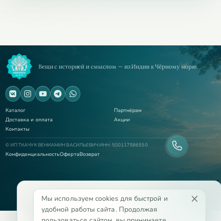
Вещи с историей и смыслом — из Индии к Чёрному морю.
Каталог
Партнёрам
Доставка и оплата
Акции
Контакты
© ИП ТКАЧУК ВЕНИАМИН ВАСИЛЬЕВИЧ ИНН: 500117586550
Конфиденциальность
Оферта
Возврат
Мы используем cookies для быстрой и
удобной работы сайта. Продолжая
пользоваться сайтом, вы принимаете