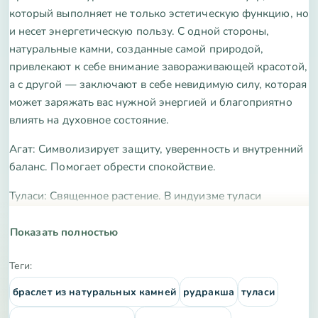
который выполняет не только эстетическую функцию, но
и несет энергетическую пользу. С одной стороны,
натуральные камни, созданные самой природой,
привлекают к себе внимание завораживающей красотой,
а с другой — заключают в себе невидимую силу, которая
может заряжать вас нужной энергией и благоприятно
влиять на духовное состояние.
Агат:
Символизирует защиту, уверенность и внутренний
баланс. Помогает обрести спокойствие.
Туласи: Священное растение.
В индуизме туласи
почитают как земное воплощение богини Туласи
(супруги Вишну). Во многих индийских семьях горшок с
Показать полностью
этим растением ставят у входа в дом для защиты,
очищения пространства и привлечения благополучия.
Теги:
браслет из натуральных камней
рудракша
туласи
Рудракша
— это семена вечнозеленого дерева-
священного Кипариса, произрастающего в предгорьях