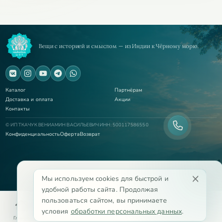
Вещи с историей и смыслом — из Индии к Чёрному морю.
Каталог
Партнёрам
Доставка и оплата
Акции
Контакты
© ИП ТКАЧУК ВЕНИАМИН ВАСИЛЬЕВИЧ ИНН: 500117586550
Конфиденциальность
Оферта
Возврат
Мы используем cookies для быстрой и
удобной работы сайта. Продолжая
пользоваться сайтом, вы принимаете
условия
обработки персональных данных
.
Главная
Корзина
Избранное
Сравнение
Поиск