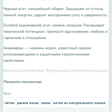
Черный агат:
сильнейший оберег. Защищает от сглаза,
темной энергии, дарует внутреннюю силу и уверенность.
Голубой (кружевной) агат:
камень творцов. Раскрывает
творческий потенциал, приносит вдохновение, любовь и
гармонию в отношения.
Аквамарин — «камень моря», известный своими
успокаивающими и защитными терапическими
свойствами.
Защита и спокойствие:
Традиционно считается сильным
амулетом для путешественников. Он гасит страхи,
Показать полностью
снимает стресс и помогает принимать взвешенные
решения в сложных ситуациях.
Теги:
четки
джапа малы
малы
четки из натурального камня