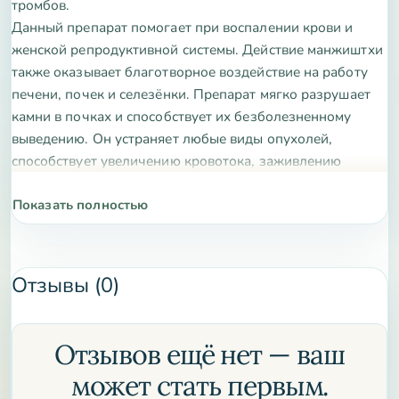
тромбов.
Данный препарат помогает при воспалении крови и
женской репродуктивной системы. Действие манжиштхи
также оказывает благотворное воздействие на работу
печени, почек и селезёнки. Препарат мягко разрушает
камни в почках и способствует их безболезненному
выведению. Он устраняет любые виды опухолей,
способствует увеличению кровотока, заживлению
тканей, поврежденных от воздействия инфекций или
вследствие физических травм.
Показать полностью
Заживляющие свойства манжиштхи настолько хороши,
что её применяют при сращивании сломанных костей. Её
применение в период восстановления после переломов
Отзывы (0)
ускоряет этот процесс.
Манжиштха может применяться при любых
заболеваниях, причина которых – загрязненная кровь.
Отзывов ещё нет — ваш
может стать первым.
Не является лекарственным средством.