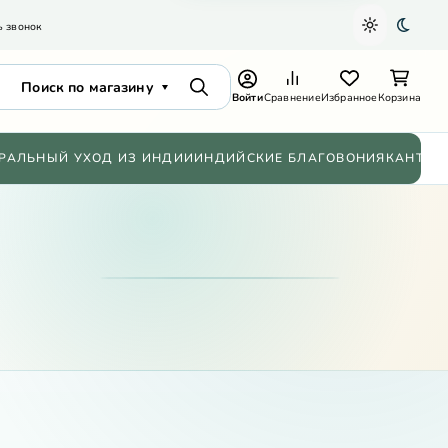
ь звонок
Светлая т
Темна
Поиск по магазину
Поиск
Войти
Сравнение
Избранное
Корзина
РАЛЬНЫЙ УХОД ИЗ ИНДИИ
ИНДИЙСКИЕ БЛАГОВОНИЯ
КАНТХИ