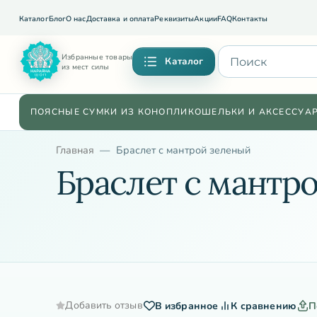
Каталог
Блог
О нас
Доставка и оплата
Реквизиты
Акции
FAQ
Контакты
Избранные товары
Каталог
из мест силы
ПОЯСНЫЕ СУМКИ ИЗ КОНОПЛИ
КОШЕЛЬКИ И АКСЕССУА
Главная
Браслет с мантрой зеленый
Браслет с мантр
Добавить отзыв
В избранное
К сравнению
П