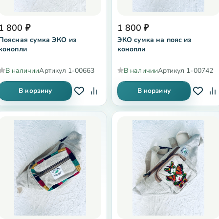
1 800
₽
1 800
₽
Поясная сумка ЭКО из
ЭКО сумка на пояс из
конопли
конопли
В наличии
Артикул
1-00663
В наличии
Артикул
1-00742
В корзину
В корзину