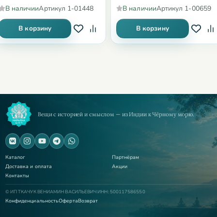
В наличии
Артикул
1-01448
В наличии
Артикул
1-00659
В корзину
В корзину
Вещи с историей и смыслом — из Индии к Чёрному морю.
Каталог
Партнёрам
Доставка и оплата
Акции
Контакты
© ИП ТКАЧУК ВЕНИАМИН ВАСИЛЬЕВИЧ ИНН: 500117586550
Конфиденциальность
Оферта
Возврат