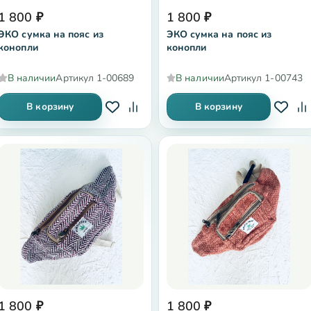
1 800
₽
1 800
₽
ЭКО сумка на пояс из
ЭКО сумка на пояс из
конопли
конопли
В наличии
Артикул
1-00689
В наличии
Артикул
1-00743
В корзину
В корзину
1 800
₽
1 800
₽