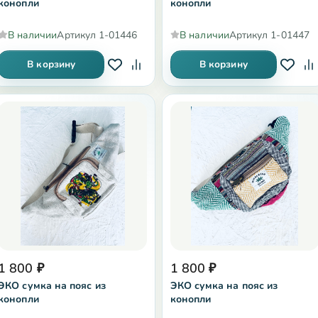
конопли
конопли
В наличии
Артикул
1-01446
В наличии
Артикул
1-01447
В корзину
В корзину
1 800
₽
1 800
₽
ЭКО сумка на пояс из
ЭКО сумка на пояс из
конопли
конопли