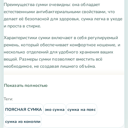
Преимущества сумки очевидны: она обладает
естественными антибактериальными свойствами, что
делает её безопасной для здоровья, сумка легка в уходе
и проста в стирке.
Характеристики сумки включают в себя регулируемый
ремень, который обеспечивает комфортное ношение, и
несколько отделений для удобного хранения ваших
вещей. Размеры сумки позволяют вместить всё
необходимое, не создавая лишнего объёма.
Не упустите возможность приобрести стильный и
функциональный аксессуар, который подчеркнёт вашу
Показать полностью
индивидуальность и заботу об окружающей среде.
Теги:
ПОЯСНАЯ СУМКА
эко сумка
сумка на пояс
сумка из конопли