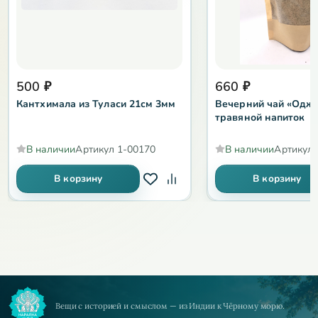
500
₽
660
₽
Кантхимала из Туласи 21см 3мм
Вечерний чай «Одж
травяной напиток
В наличии
Артикул
1-00170
В наличии
Артикул
В корзину
В корзину
Вещи с историей и смыслом — из Индии к Чёрному морю.