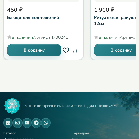
450
₽
1 900
₽
Блюдо для подношений
Ритуальная ракушк
12см
В наличии
Артикул
1-00241
В наличии
Артикул
В корзину
В корзину
Вещи с историей и смыслом — из Индии к Чёрному морю.
Каталог
Партнёрам