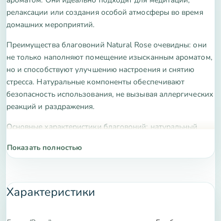
релаксации или создания особой атмосферы во время
домашних мероприятий.
Преимущества благовоний Natural Rose очевидны: они
не только наполняют помещение изысканным ароматом,
но и способствуют улучшению настроения и снятию
стресса. Натуральные компоненты обеспечивают
безопасность использования, не вызывая аллергических
реакций и раздражения.
Основные характеристики благовоний: натуральный
состав, длительное горение, насыщенный аромат розы,
Показать полностью
произведены в Индии. Каждая упаковка идет по весу 250
гр., это около 120-130 палочек, которые обеспечат вам
множество часов наслаждения ароматерапией.
Характеристики
Не упустите возможность преобразить атмосферу
вашего дома с помощью благовоний Natural Rose.
Закажите их уже сегодня и погрузитесь в мир гармонии