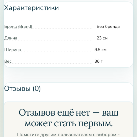
Характеристики
23см и начните своё музыкальное путешествие уже
сегодня. Этот инструмент станет отличным дополнением
к вашей коллекции и подарит множество радостных
Бренд (Brand)
Без бренда
моментов.
Длина
23 см
Цвет товара может отличаться!
Ширина
9.5 см
Вес
36 г
Отзывы (0)
Отзывов ещё нет — ваш
может стать первым.
Помогите другим пользователям с выбором -