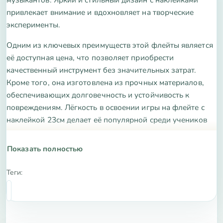
привлекает внимание и вдохновляет на творческие
эксперименты.
Одним из ключевых преимуществ этой флейты является
её доступная цена, что позволяет приобрести
качественный инструмент без значительных затрат.
Кроме того, она изготовлена из прочных материалов,
обеспечивающих долговечность и устойчивость к
повреждениям. Лёгкость в освоении игры на флейте с
наклейкой 23см делает её популярной среди учеников
музыкальных школ.
Показать полностью
Характеристики флейты включают длину 23 см, удобную
эргономичную форму и привлекательный внешний вид.
Теги:
Благодаря наклейкам, инструмент выглядит ярко и
оригинально, что делает его отличным подарком для
юных музыкантов.
Не упустите возможность приобрести флейту наклейку