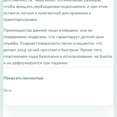
чтобы вмещать необходимые подношения, и при этом
остается легкой и компактной для хранения и
транспортировки.
Преимущества данной чаши очевидны: она не
подвержена коррозии, что гарантирует долгий срок
службы. Гладкая поверхность легко очищается, что
делает уход за ней простым и быстрым. Кроме того,
пластиковая чаша безопасна в использовании, не бьется
и не деформируется при падении.
Характеристики чаши включают в себя: материал —
Показать полностью
пластик, цвет — разнообразные оттенки, диаметр — 15
см, высота — 5 см. Такая чаша станет отличным
Теги:
дополнением к вашему ритуальному набору и
подчеркнет важность каждого обряда.
Приобретая пластиковую чашу для подношений, вы
получаете не только практичный и надежный