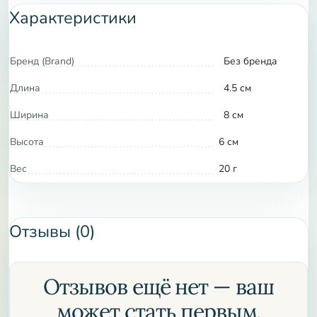
Характеристики
инструмент, но и возможность сосредоточиться на
духовной стороне ритуала, не отвлекаясь на мелочи.
Закажите чашу прямо сейчас и убедитесь в ее
Бренд (Brand)
Без бренда
преимуществах сами!
Длина
4.5 см
Ширина
8 см
Высота
6 см
Вес
20 г
Отзывы (0)
Отзывов ещё нет — ваш
может стать первым.