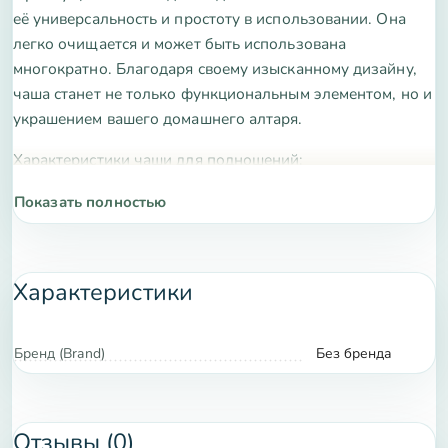
её универсальность и простоту в использовании. Она
легко очищается и может быть использована
многократно. Благодаря своему изысканному дизайну,
чаша станет не только функциональным элементом, но и
украшением вашего домашнего алтаря.
Характеристики чаши для подношений:
Материал: латунь
Показать полностью
Диаметр: 10 см
Высота: 5 см
Характеристики
Вес: 300 г
Бренд (Brand)
Без бренда
Цвет: золотистый
Приобретая чашу для подношений, вы получаете не
только практичный инструмент для проведения
Отзывы (0)