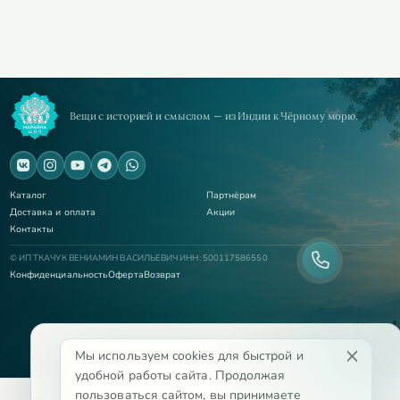
Вещи с историей и смыслом — из Индии к Чёрному морю.
Каталог
Партнёрам
Доставка и оплата
Акции
Контакты
© ИП ТКАЧУК ВЕНИАМИН ВАСИЛЬЕВИЧ ИНН: 500117586550
Конфиденциальность
Оферта
Возврат
Мы используем cookies для быстрой и
удобной работы сайта. Продолжая
пользоваться сайтом, вы принимаете