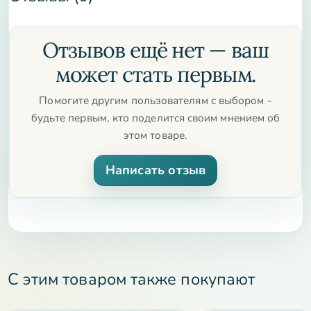
ритуалов, но и возможность сделать ваш духовный опыт
более глубоким и осознанным. Закажите её прямо
сейчас и добавьте гармонию в ваше пространство.
Отзывов ещё нет — ваш
может стать первым.
Помогите другим пользователям с выбором -
будьте первым, кто поделится своим мнением об
этом товаре.
Написать отзыв
С этим товаром также покупают