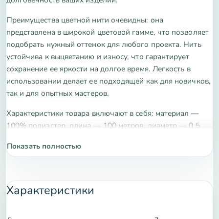
Преимущества цветной нити очевидны: она
представлена в широкой цветовой гамме, что позволяет
подобрать нужный оттенок для любого проекта. Нить
устойчива к выцветанию и износу, что гарантирует
сохранение ее яркости на долгое время. Легкость в
использовании делает ее подходящей как для новичков,
так и для опытных мастеров.
Характеристики товара включают в себя: материал —
100% полиэстер, длина — 100 метров, диаметр — 0.5
мм. Нить подходит для машинной и ручной работы, что
Показать полностью
делает ее универсальным инструментом в вашем
арсенале.
Приобретая цветную нить для украшения, вы получаете
Характеристики
возможность воплотить свои творческие идеи в
реальность. Закажите сейчас и создайте что-то
уникальное и незабываемое!