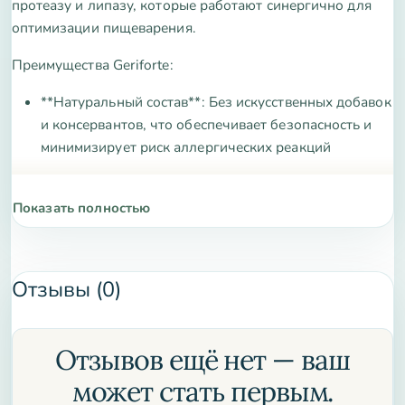
протеазу и липазу, которые работают синергично для
оптимизации пищеварения.
Преимущества Geriforte:
**Натуральный состав**: Без искусственных добавок
и консервантов, что обеспечивает безопасность и
минимизирует риск аллергических реакций
**Улучшение усвоения**: Эффективно расщепляет
сложные компоненты пищи, способствуя лучшему
Показать полностью
поглощению витаминов и минералов
**Снижение дискомфорта**: Помогает уменьшить
Отзывы (0)
чувство вздутия, газов и тяжести после еды,
обеспечивая комфортное пищеварение
**Повышение энергии**: Улучшенное усвоение
Отзывов ещё нет — ваш
питательных веществ способствует повышению
может стать первым.
общего уровня энергии и жизненного тонуса