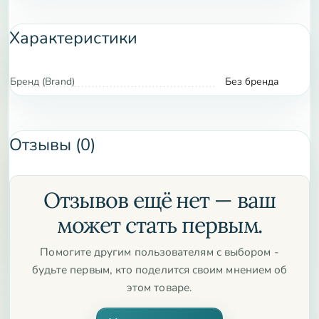
5. **Идеальный подарок**: Прекрасный выбор для
Характеристики
подарка друзьям и близким на праздники и особые
моменты.
Бренд (Brand)
Без бренда
**Характеристики товара:**
**Материал**: Натуральный туласи
Отзывы (0)
**Длина**: Регулируется от 17 до 20 см
**Кулон**: Металлический, с изящным дизайном
Отзывов ещё нет — ваш
**Цвет**: Естественный оттенок туласи с
серебристым блеском кулона
может стать первым.
**Вес**: Легкий и удобный для долгого ношения
Помогите другим пользователям с выбором -
будьте первым, кто поделится своим мнением об
**Производство**: Ручная работа с вниманием к
этом товаре.
деталям