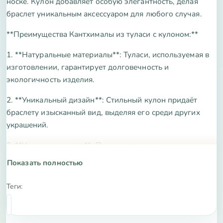
носке. Кулон добавляет особую элегантность, делая
браслет уникальным аксессуаром для любого случая.
**Преимущества Кантхималы из туласи с кулоном:**
1. **Натуральные материалы**: Туласи, используемая в
изготовлении, гарантирует долговечность и
экологичность изделия.
2. **Уникальный дизайн**: Стильный кулон придаёт
браслету изысканный вид, выделяя его среди других
украшений.
3. **Универсальность**: Подходит как для
повседневного ношения, так и для особых мероприятий,
Показать полностью
дополняя любой наряд.
Теги:
4. **Регулируемая длина**: Возможность настройки под
любой размер запястья обеспечивает комфорт и
идеальную посадку.