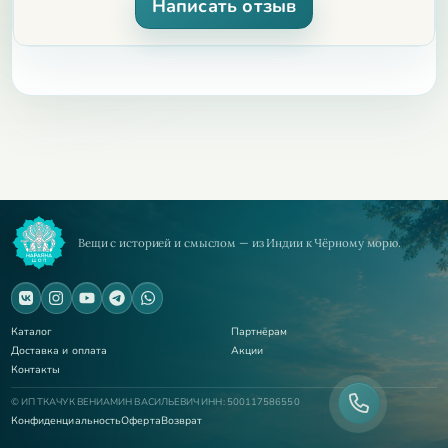
Написать отзыв
Кантхимала из туласи с кулоном – это не просто
украшение, а символ стиля и утончённости. Благодаря
своим преимуществам, она станет незаменимым
аксессуаром в вашем гардеробе, подчеркивая вашу
индивидуальность и вкус. Высокое качество материалов
и мастерство изготовления гарантируют, что эта
кантхимала будет радовать вас долгие годы. Не упустите
возможность приобрести этот уникальный аксессуар и
добавить изысканности в ваш образ. Закажите
Кантхималу из туласи с кулоном прямо сейчас и
Вещи с историей и смыслом — из Индии к Чёрному морю.
наслаждайтесь её красотой каждый день!
Каталог
Партнёрам
Доставка и оплата
Акции
Контакты
© ИП ТКАЧУК ВЕНИАМИН ВАСИЛЬЕВИЧ ИНН: 500117586550
Конфиденциальность
Оферта
Возврат