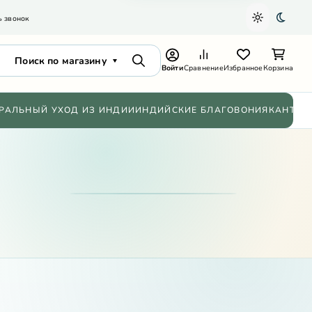
ь звонок
Светлая т
Темна
Поиск по магазину
Поиск
Войти
Сравнение
Избранное
Корзина
РАЛЬНЫЙ УХОД ИЗ ИНДИИ
ИНДИЙСКИЕ БЛАГОВОНИЯ
КАНТХИ