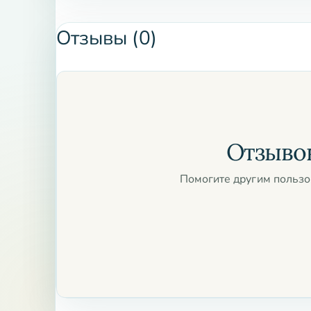
Упаковка: Стильные коробки с элегантным
Отзывы (0)
Объем: Различные варианты в зависимости
Благовония Silver Bells Premium идеально по
атмосферы в доме, на рабочем месте или во вр
улучшить настроение и добавить гармонии в по
предпочитаете ли вы цветочные, древесные ил
Отзывов
найдете подходящий вариант в нашей коллекци
Помогите другим пользо
Не упустите возможность преобразить свое про
Premium. Закажите сейчас и окунитесь в мир 
дом и создадут неповторимую атмосферу уюта 
для себя и своих близких – выберите Благовони