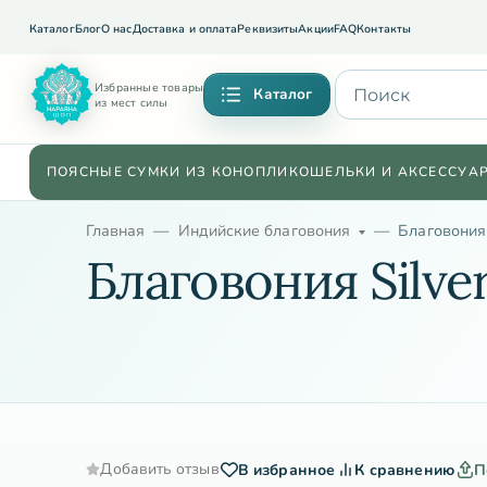
Каталог
Блог
О нас
Доставка и оплата
Реквизиты
Акции
FAQ
Контакты
Избранные товары
Каталог
из мест силы
ПОЯСНЫЕ СУМКИ ИЗ КОНОПЛИ
КОШЕЛЬКИ И АКСЕССУА
Главная
Индийские благовония
Благовония 
Благовония Silver
Добавить отзыв
В избранное
К сравнению
П