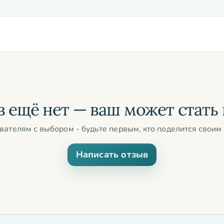
 дизайном
 от выбора
дходят для создания расслабляющей
емя медитации. Они помогут снять стресс,
вседневную жизнь. Независимо от того,
и восточные ароматы, вы обязательно
 ещё нет — ваш может стать
и.
вателям с выбором - будьте первым, кто поделится своим 
странство с помощью Благовоний Silver Bells
изысканных ароматов, которые преобразят ваш
Написать отзыв
и спокойствия. Сделайте правильный выбор
я Silver Bells Premium уже сегодня!