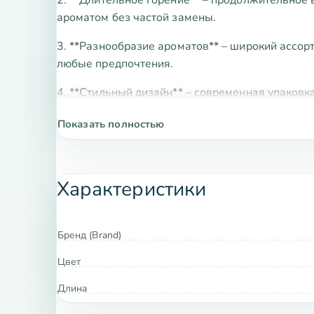
ароматом без частой замены.
3. **Разнообразие ароматов** – широкий ассор
любые предпочтения.
4. **Стильный дизайн** – современная упаковк
5. **Экологичность** – продукция не наносит 
Показать полностью
здоровья.
Характеристики товара:
Характеристики
Тип: Благовония
Бренд: Silver Bells
Бренд (Brand)
Форма: Конусы и палочки
Цвет
Время горения: до 60 часов
Длина
Состав: Натуральные эфирные масла, дре