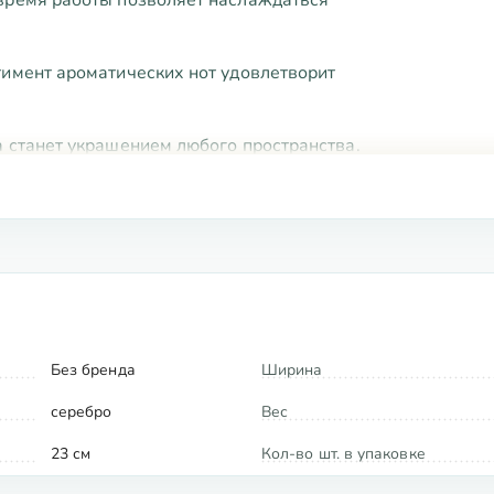
тимент ароматических нот удовлетворит
а станет украшением любого пространства.
вреда окружающей среде и безопасна для
Без бренда
Ширина
серебро
Вес
23 см
Кол-во шт. в упаковке
весные основы