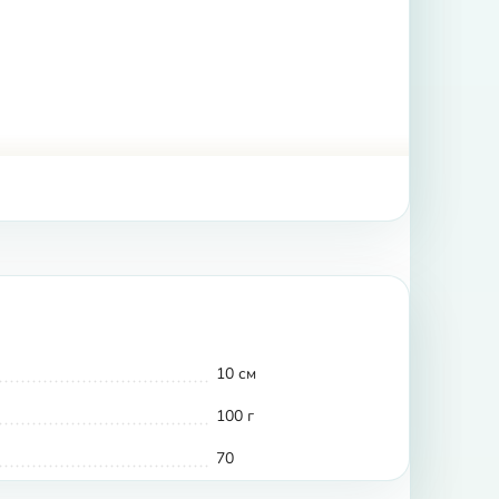
10 см
100 г
70