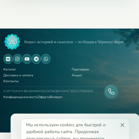
Вещи с историей и смыслом — из Индии к Чёрному морю.
Каталог
Партнёрам
Доставка и оплата
Акции
Контакты
© ИП ТКАЧУК ВЕНИАМИН ВАСИЛЬЕВИЧ ИНН: 500117586550
Конфиденциальность
Оферта
Возврат
Мы используем cookies для быстрой и
удобной работы сайта. Продолжая
пользоваться сайтом, вы принимаете