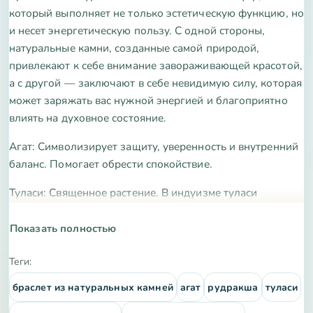
который выполняет не только эстетическую функцию, но
и несет энергетическую пользу. С одной стороны,
натуральные камни, созданные самой природой,
привлекают к себе внимание завораживающей красотой,
а с другой — заключают в себе невидимую силу, которая
может заряжать вас нужной энергией и благоприятно
влиять на духовное состояние.
Агат:
Символизирует защиту, уверенность и внутренний
баланс. Помогает обрести спокойствие.
Туласи: Священное растение.
В индуизме туласи
почитают как земное воплощение богини Туласи
(супруги Вишну). Во многих индийских семьях горшок с
Показать полностью
этим растением ставят у входа в дом для защиты,
очищения пространства и привлечения благополучия.
Теги:
браслет из натуральных камней
агат
рудракша
туласи
Рудракша
— это семена вечнозеленого дерева-
священного Кипариса, произрастающего в предгорьях