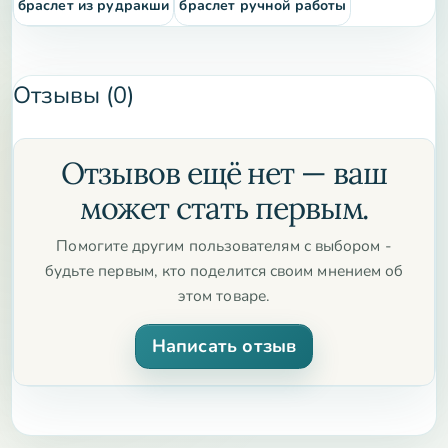
браслет из рудракши
браслет ручной работы
Гималаев и Юго-восточной Азии.
В переводе с санскрита
означает «глаз» или «слеза Рудры» (одна из ипостасей
бога Шивы). Традиционно считается мощным священным
Отзывы (0)
амулетом в индуизме и буддизме.
Рудракша
стабилизирует нервную систему, успокаивает ум и
защищает от негативной энергии.
Отзывов ещё нет — ваш
Размер браслета: 16-17 см
может стать первым.
Помогите другим пользователям с выбором -
будьте первым, кто поделится своим мнением об
этом товаре.
Написать отзыв