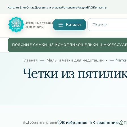
Каталог
Блог
О нас
Доставка и оплата
Реквизиты
Акции
FAQ
Контакты
Избранные товары
Каталог
из мест силы
ПОЯСНЫЕ СУМКИ ИЗ КОНОПЛИ
КОШЕЛЬКИ И АКСЕССУА
Главная
Малы и чётки для медитации
Четки
Четки из пятилик
Добавить отзыв
В избранное
К сравнению
П