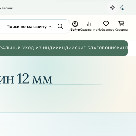
ь звонок
Светлая т
Темна
Поиск по магазину
Поиск
Войти
Сравнение
Избранное
Корзина
РАЛЬНЫЙ УХОД ИЗ ИНДИИ
ИНДИЙСКИЕ БЛАГОВОНИЯ
КАНТХИ
ин 12 мм