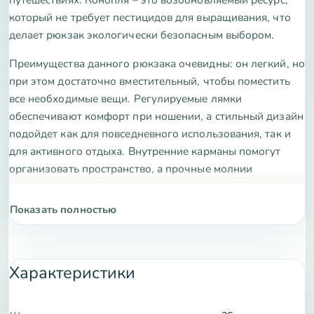
который не требует пестицидов для выращивания, что
делает рюкзак экологически безопасным выбором.
Преимущества данного рюкзака очевидны: он легкий, но
при этом достаточно вместительный, чтобы поместить
все необходимые вещи. Регулируемые лямки
обеспечивают комфорт при ношении, а стильный дизайн
подойдет как для повседневного использования, так и
для активного отдыха. Внутренние карманы помогут
организовать пространство, а прочные молнии
гарантируют надежность.
Показать полностью
Характеристики рюкзака включают в себя: материал –
100% конопля, размеры – 40х30х15 см, объем – 20
литров, вес – 500 грамм.
Характеристики
Приобретая эко рюкзак из конопли, вы делаете вклад в
защиту окружающей среды и получаете надежный
аксессуар, который прослужит вам долгие годы. Не