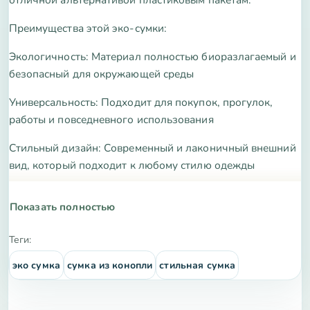
Преимущества этой эко-сумки:
Экологичность: Материал полностью биоразлагаемый и
безопасный для окружающей среды
Универсальность: Подходит для покупок, прогулок,
работы и повседневного использования
Стильный дизайн: Современный и лаконичный внешний
вид, который подходит к любому стилю одежды
Лёгкость в уходе: Сумка легко стирается и быстро сохнет,
Показать полностью
не требует сложного ухода
Характеристики товара:
Теги:
эко сумка
сумка из конопли
стильная сумка
Материал: Натуральная конопля
Размеры: 23 см x 23 см