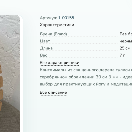
Артикул:
1-00155
Характеристики
Бренд (Brand)
Без б
Цвет
черн
Длина
25 см
Вес
7 г
Все характеристики
Кантхималы из священного дерева туласи 
серебрянном обрамлении 30 см 3 мм - ид
выбор для практикующих йогу и медитаци
Все описание