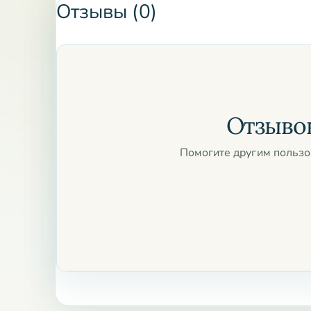
духовной практики. В вайшнавской традиции ту
Отзывы (0)
используется в личной духовной практике. Чёт
количеством бусин и из разных материалов.
*На Земле в образе *Туласи* в этот мир пришл
образе кустарника Туласи (Базилик священный).
полностью духовны.* Ее цветы и листья предн
Отзывов
благоприятно предлагать их Ему.
Помогите другим пользо
Посланники бога смерти Ямараджи, забирающие д
туласи.
В писаниях говорится, что если в момент остав
туласи, даже если он последний грешник, он от
полубоги осыпают его цветами.
Если в огонь кремации тела попадает хотя бы 
будущее человека.