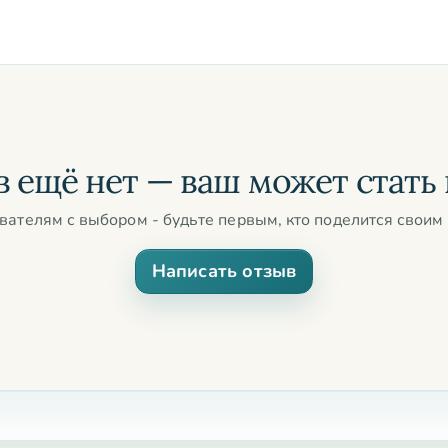
ласи считается символом преданности и
ки могут быть разной длинны, с разным
а богиня *Вриндадеви* она воплотилась в
 Ветви, листья и даже тень туласи –
азначены только для Кришны. Очень
 ещё нет — ваш может стать
вателям с выбором - будьте первым, кто поделится своим 
уши в ад, *не приходят* к тому, кто носит
Написать отзыв
ления тела, на человеке надето ожерелье из
правляется в духовный мир, а по дороге
маленький кусочек туласи, это может поменять