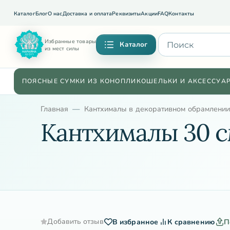
Каталог
Блог
О нас
Доставка и оплата
Реквизиты
Акции
FAQ
Контакты
Избранные товары
Каталог
из мест силы
ПОЯСНЫЕ СУМКИ ИЗ КОНОПЛИ
КОШЕЛЬКИ И АКСЕССУА
Главная
Кантхималы в декоративном обрамлени
Кантхималы 30 
Добавить отзыв
В избранное
К сравнению
П