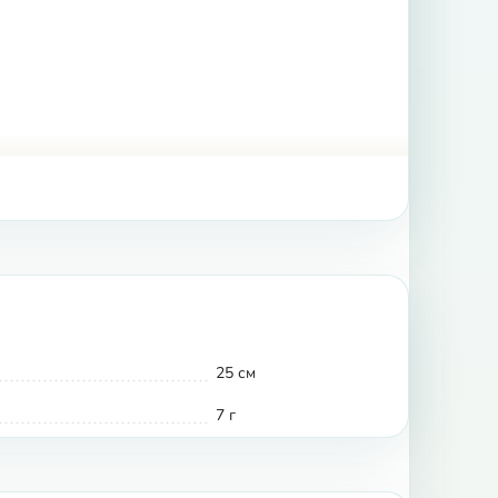
25 см
7 г