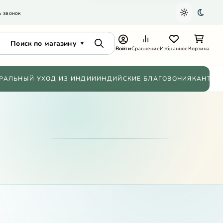
ь звонок
Светлая т
Темна
Поиск по магазину
Поиск
Войти
Сравнение
Избранное
Корзина
РАЛЬНЫЙ УХОД ИЗ ИНДИИ
ИНДИЙСКИЕ БЛАГОВОНИЯ
КАНТХИ