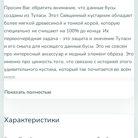
Просим Вас обратить внимание, что данные бусы
созданы из Туласи. Этот Священный кустарник обладает
более мягкой древесиной и тонкой корой, которую
специально не счищают на 100% до конца. Их
первоочерёдная задача - это защита и значение Туласи
и его смыла для носящего данные бусы. Это не совсем
про интересный аксессуар и модный элемент образа. Это
именно про ценность того, что связано с историей этого
удивительного кустика, который так почитается во всём
мире.
Удобная застёжка поможет Вам легко надевать и
Показать полностью
снимать бусы.
Туласи, или Базилик Священный, является одним из
Характеристики
самых уважаемых и оберегаемых растений во всем мире.
Помимо ценных свойств самого растения и его