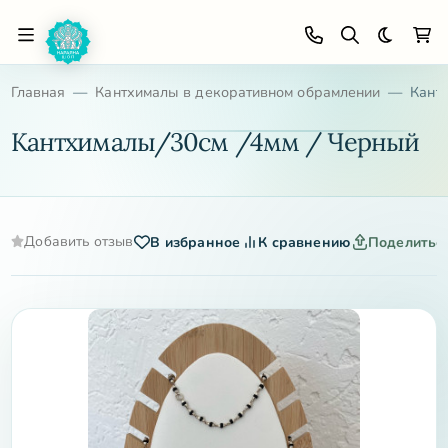
Темная 
Главная
Кантхималы в декоративном обрамлении
Кант
Кантхималы/30см /4мм / Черный
Добавить отзыв
В избранное
К сравнению
Поделитьс