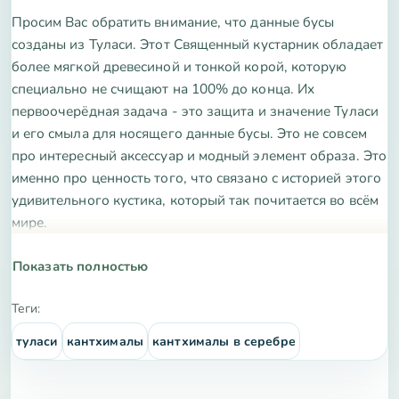
Просим Вас обратить внимание, что данные бусы
созданы из Туласи. Этот Священный кустарник обладает
более мягкой древесиной и тонкой корой, которую
специально не счищают на 100% до конца. Их
первоочерёдная задача - это защита и значение Туласи
и его смыла для носящего данные бусы. Это не совсем
про интересный аксессуар и модный элемент образа. Это
именно про ценность того, что связано с историей этого
удивительного кустика, который так почитается во всём
мире.
Удобная застёжка поможет Вам легко надевать и
Показать полностью
снимать бусы.
Теги:
Туласи, или Базилик Священный, является одним из
туласи
кантхималы
кантхималы в серебре
самых уважаемых и оберегаемых растений во всем мире.
Помимо ценных свойств самого растения и его