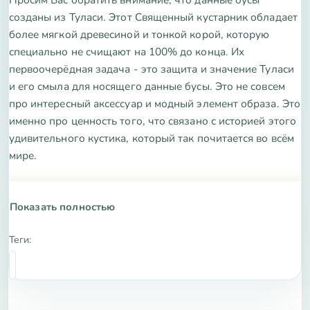
созданы из Туласи. Этот Священный кустарник обладает
более мягкой древесиной и тонкой корой, которую
специально не счищают на 100% до конца. Их
первоочерёдная задача - это защита и значение Туласи
и его смыла для носящего данные бусы. Это не совсем
про интересный аксессуар и модный элемент образа. Это
именно про ценность того, что связано с историей этого
удивительного кустика, который так почитается во всём
мире.
Удобная застёжка поможет Вам легко надевать и
снимать бусы.
Показать полностью
Теги:
Туласи, или Базилик Священный, является одним из
самых уважаемых и оберегаемых растений во всем мире.
Помимо ценных свойств самого растения и его
удивительных оздоравливающих действий на организм,