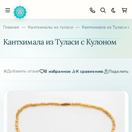
Темная 
Главная
Кантхималы из туласи
Кантхимала из Туласи с
Кантхимала из Туласи с Кулоном
Добавить отзыв
В избранное
К сравнению
Поделитьс