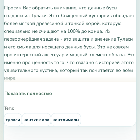
Просим Вас обратить внимание, что данные бусы
созданы из Туласи. Этот Священный кустарник обладает
более мягкой древесиной и тонкой корой, которую
специально не счищают на 100% до конца. Их
первоочерёдная задача - это защита и значение Туласи
и его смыла для носящего данные бусы. Это не совсем
про интересный аксессуар и модный элемент образа. Это
именно про ценность того, что связано с историей этого
удивительного кустика, который так почитается во всём
мире.
Удобная застёжка поможет Вам легко надевать и
Показать полностью
снимать бусы.
Теги:
Туласи, или Базилик Священный, является одним из
туласи
кантхимала
кантхималы
самых уважаемых и оберегаемых растений во всем мире.
Помимо ценных свойств самого растения и его