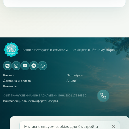
Вещи с историей и смыслом — из Индии к Чёрному морю.
Каталог
Партнёрам
Доставка и оплата
Акции
Контакты
© ИП ТКАЧУК ВЕНИАМИН ВАСИЛЬЕВИЧ ИНН: 500117586550
Конфиденциальность
Оферта
Возврат
Мы используем cookies для быстрой и