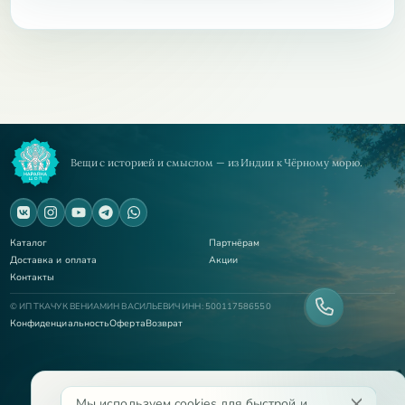
Вещи с историей и смыслом — из Индии к Чёрному морю.
Каталог
Партнёрам
Доставка и оплата
Акции
Контакты
© ИП ТКАЧУК ВЕНИАМИН ВАСИЛЬЕВИЧ ИНН: 500117586550
Конфиденциальность
Оферта
Возврат
Мы используем cookies для быстрой и