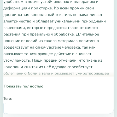
удобством в носке, устойчивостью к выгоранию и
деформациям при стирке. Ко всем прочим свои
достоинствам конопляный текстиль не накапливает
электричество и обладает уникальными природными
качествами, которые передаются ткани от самого
растения при правильной обработке. Длительное
ношение изделий из такого материала позитивно
воздействует на самочувствие человека, так как
оказывает тонизирующее действие и снижает
утомляемость. Наши предки отмечали, что ткань из
конопли и сшитая из неё одежда способствует
облегчению боли в теле и оказывает умиротворяющее
действие. Особенно полезно ношение изделий из
конопли людям с чувствительной кожей, склонной к
Показать полностью
аллергическим реакциям. Это и понятно, ведь
Теги:
конопляное волокно абсолютно свободно от токсичных
веществ, пестицидов и прочих химикатов. Благодаря
этому она обладает гипоаллергенными свойствами.