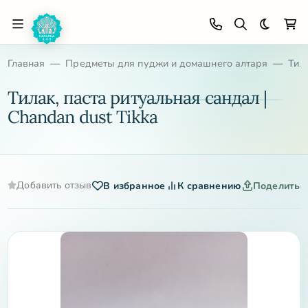
Темная 
Главная
Предметы для пуджи и домашнего алтаря
Тила
Тилак, паста ритуальная сандал |
Chandan dust Tikka
Добавить отзыв
В избранное
К сравнению
Поделитьс